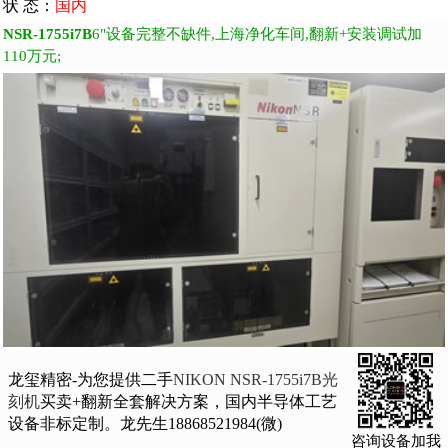
状 态：
国内
NSR-1755i7B
6"设备完整不缺件,上海净化车间,翻新+安装调试加
110万元;
龙玺精密-为您提供二手
NIKON NSR-1755i7B光
刻机
买卖+翻新全套解决方案，国内半导体工艺
设备非标定制。龙先生18868521984(微)
咨询设备加我