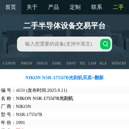
首页
关于
产品
定制
联系
二手
二手半导体设备交易平台
CANON
NIKON
DISCO
ASML
AMAT
TEL
LAM
KLA
HITACHI
NIKON NSR-1755i7B光刻机买卖+翻新
编 号：
4650
(发布时间:2025.9.11)
名 称：
NIKON NSR-1755i7B光刻机
厂 商：NIKON
型 号：NSR-1755i7B
年 份：1991